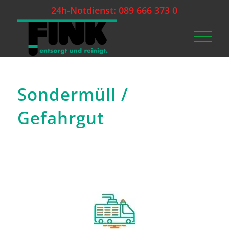
24h-Notdienst: 089 666 373 0
Sondermüll /
Gefahrgut