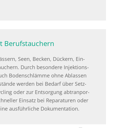
t Berufstauchern
wäs­sern, Seen, Be­cken, Dü­ckern, Ein­
au­chern. Durch be­son­de­re In­jek­ti­ons­
 auch Bo­den­schläm­me ohne Ab­las­sen
stän­de wer­den bei Be­darf über Setz­
cling oder zur Ent­sor­gung ab­tran­por­
schnel­ler Ein­satz bei Re­pa­ra­tu­ren oder
ine aus­führ­li­che Do­ku­men­ta­ti­on.