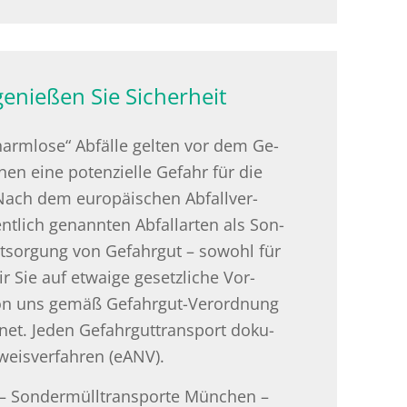
genießen Sie Sicherheit
arm­lo­se“ Ab­fäl­le gel­ten vor dem Ge­
en eine po­ten­zi­el­le Ge­fahr für die
ach dem eu­ro­päi­schen Ab­fall­ver­
­lich ge­nann­ten Ab­fall­ar­ten als Son­
t­sor­gung von Ge­fahr­gut – so­wohl für
ir Sie auf et­wai­ge ge­setz­li­che Vor­
 von uns gemäß Ge­fahr­gut-Ver­ord­nung
net. Jeden Ge­fahr­gut­trans­port do­ku­
­weis­ver­fah­ren (eANV).
– Son­der­müll­trans­por­te Mün­chen –