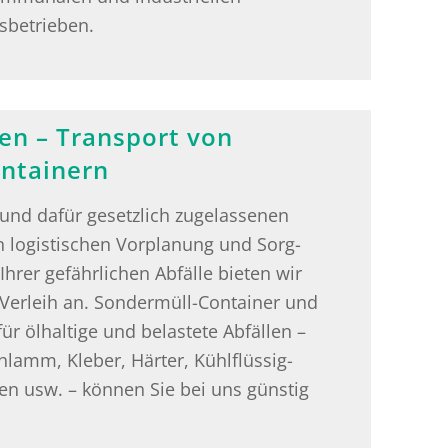
sbetrieben.
n – Transport von
ontainern
n und dafür ge­setz­lich zu­ge­las­se­nen
 lo­gis­ti­schen Vor­pla­nung und Sorg­
hrer ge­fähr­li­chen Ab­fäl­le bie­ten wir
Ver­leih an. Son­der­müll-Con­tai­ner und
öl­hal­ti­ge und be­las­te­te Ab­fäl­len –
schlamm, Kle­ber, Här­ter, Kühl­flüs­sig­
ren usw. – kön­nen Sie bei uns güns­tig