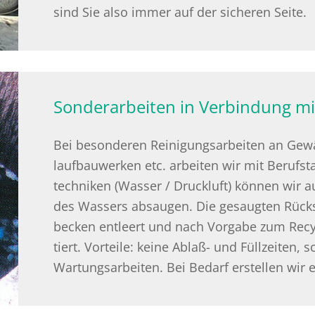
sind Sie also immer auf der si­che­ren Seite.
Sonderarbeiten in Verbindung mi
Bei be­son­de­ren Rei­ni­gungs­ar­bei­ten an Ge­
lauf­bau­wer­ken etc. ar­bei­ten wir mit Be­rufs­t
tech­ni­ken (Was­ser / Druck­luft) kön­nen wir
des Was­sers ab­sau­gen. Die ge­saug­ten Rück­
be­cken ent­leert und nach Vor­ga­be zum Re­cy­
tiert. Vor­tei­le: keine Ab­laß- und Füll­zei­ten, 
War­tungs­ar­bei­ten. Bei Be­darf er­stel­len wir e