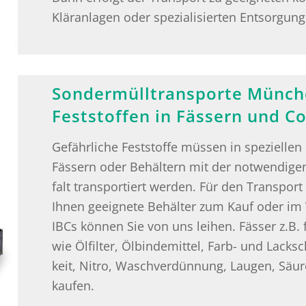
Kläranlagen oder spezialisierten Entsorgung
Sondermülltransporte Münche
Feststoffen in Fässern und C
Ge­fähr­li­che Fest­stof­fe müs­sen in spe­zi­el­le
Fäs­sern oder Be­häl­tern mit der not­wen­di­gen
falt trans­por­tiert wer­den. Für den Trans­port I
Ihnen ge­eig­ne­te Be­häl­ter zum Kauf oder im 
IBCs kön­nen Sie von uns lei­hen. Fäs­ser z.B. für 
wie Öl­fil­ter, Öl­bin­de­mit­tel, Farb- und Lack­
keit, Nitro, Wasch­ver­dün­nung, Lau­gen, Säu­
kau­fen.