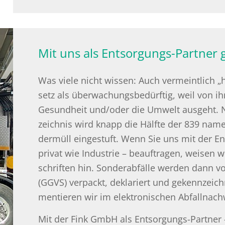
Mit uns als Entsorgungs-Partner 
Was viele nicht wis­sen: Auch ver­meint­lich „h
setz als über­wa­chungs­be­dürf­tig, weil von ihn
Ge­sund­heit und/oder die Um­welt aus­geht. N
zeich­nis wird knapp die Hälf­te der 839 na­ment
der­müll ein­ge­stuft. Wenn Sie uns mit der En
pri­vat wie In­dus­trie – be­auf­tra­gen, wei­sen w
schrif­ten hin. Son­der­ab­fäl­le wer­den dann
(GGVS) ver­packt, de­kla­riert und ge­kenn­zeich­
men­tie­ren wir im elek­tro­ni­schen Ab­fall­nach
Mit der Fink GmbH als Ent­sor­gungs-Part­ner 