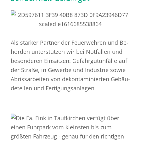
Als star­ker Part­ner der Feu­er­weh­ren und Be­
hör­den un­ter­stüt­zen wir bei Not­fäl­len und
be­son­de­ren Ein­sät­zen: Ge­fahr­gut­un­fäl­le auf
der Stra­ße, in Ge­wer­be und In­dus­trie sowie
Ab­riss­ar­bei­ten von de­kon­ta­mi­nier­ten Ge­bäu­
de­tei­len und Fer­ti­gungs­an­la­gen.