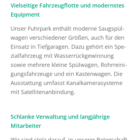
Vielseitige Fahrzeugflotte und modernstes
Equipment
Unser Fuhr­park ent­hält mo­der­ne Saugspül­
wa­gen ver­schie­de­ner Grö­ßen, auch für den
Ein­satz in Tief­ga­ra­gen. Dazu ge­hört ein Spe­
zi­al­fahr­zeug mit Was­ser­rück­ge­win­nung
sowie meh­re­re klei­ne Spül­wa­gen, Rohr­rei­ni­
gungs­fahr­zeu­ge und ein Kas­ten­wa­gen. Die
Aus­stat­tung um­fasst Ka­nal­ka­me­ra­sys­te­me
mit Sa­tel­li­ten­an­bin­dung.
Schlanke Verwaltung und langjährige
Mitarbeiter
Wir sind stolz dar­auf, in un­se­rer Be­leg­schaft