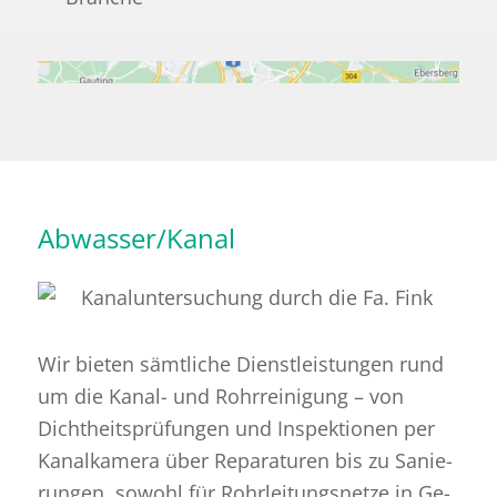
Abwasser/Kanal
Wir bie­ten sämt­li­che Dienst­leis­tun­gen rund
um die Ka­nal- und Rohr­rei­ni­gung – von
Dicht­heits­prü­fun­gen und In­spek­tio­nen per
Ka­nal­ka­me­ra über Re­pa­ra­tu­ren bis zu Sa­nie­
run­gen, so­wohl für Rohr­lei­tungs­net­ze in Ge­