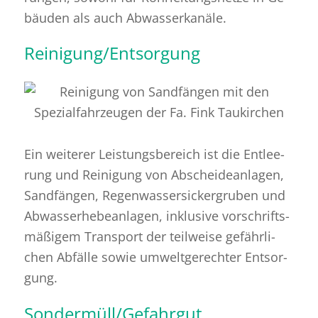
bäu­den als auch Ab­was­ser­ka­nä­le.
Reinigung/Entsorgung
Ein wei­te­rer Leis­tungs­be­reich ist die Ent­lee­
rung und Rei­ni­gung von Ab­schei­de­an­la­gen,
Sand­fän­gen, Re­gen­was­ser­si­cker­gru­ben und
Ab­was­ser­he­be­an­la­gen, in­klu­si­ve vor­schrifts­
mä­ßi­gem Trans­port der teil­wei­se ge­fähr­li­
chen Ab­fäl­le sowie um­welt­ge­rech­ter Ent­sor­
gung.
Sondermüll/Gefahrgut