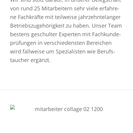
von rund 25 Mit­ar­bei­tern sehr viele er­fah­re­
ne Fach­kräf­te mit teil­wei­se jahr­zehn­te­lan­ger
Be­triebs­zu­ge­hö­rig­keit zu haben. Unser Team
bes­tens ge­schul­ter Ex­per­ten mit Fach­kun­de­
prü­fun­gen in ver­schie­dens­ten Be­rei­chen
wird fall­wei­se um Spe­zia­lis­ten wie Be­rufs­
tau­cher er­gänzt.