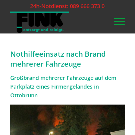
24h-Notdienst: 089 666 373 0
Nothilfeeinsatz nach Brand
mehrerer Fahrzeuge
Großbrand mehrerer Fahrzeuge auf dem
Parkplatz eines Firmengeländes in
Ottobrunn